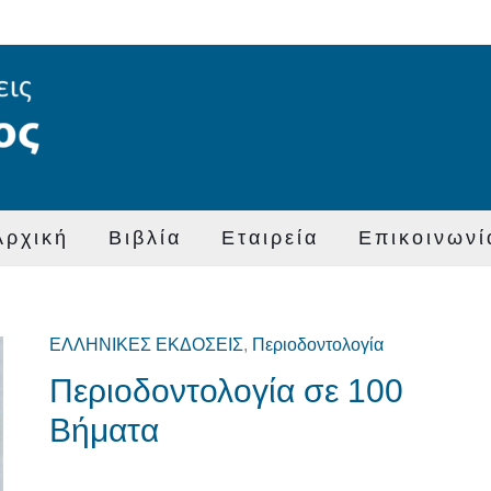
Αρχική
Βιβλία
Εταιρεία
Επικοινωνί
ΕΛΛΗΝΙΚΕΣ ΕΚΔΟΣΕΙΣ
,
Περιοδοντολογία
Original
Η
Περιοδοντολογία σε 100
price
τρέχουσα
was:
τιμή
Βήματα
€45,00.
είναι:
€40,00.