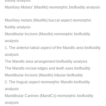
fluidity analysis
Maxillary Molars’ (MaxMs) reomorphic biofluidity analysis
Maxillary molars (MaxMs) buccal aspect reomorphic
fluidity analysis
Mandibular Incisors (MandIs) reomorphic biofluidity
analysis
1. The anterior-labial aspect of the MandIs area biofluidity
analysis
The MandIs area arrangement biofluidity analysis
The MandIs incisal edges and teeth axes biofluidity
Mandibular Incisors (MandIs) lobular biofluidity
2. The lingual aspect reomorphic MandIs biofluidity
analysis
Mandibular Canines (MandCs) reomorphic biofluidity
analysis