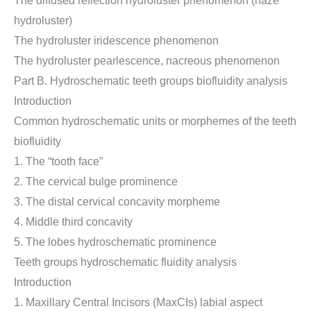
The diffused reflection hydroluster phenomenon (haze
hydroluster)
The hydroluster iridescence phenomenon
The hydroluster pearlescence, nacreous phenomenon
Part B. Hydroschematic teeth groups biofluidity analysis
Introduction
Common hydroschematic units or morphemes of the teeth
biofluidity
1. The “tooth face”
2. The cervical bulge prominence
3. The distal cervical concavity morpheme
4. Middle third concavity
5. The lobes hydroschematic prominence
Teeth groups hydroschematic fluidity analysis
Introduction
1. Maxillary Central Incisors (MaxCIs) labial aspect