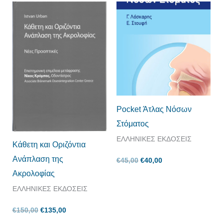
Original
Η
Original
Η
price
τρέχουσα
price
τρέχουσα
was:
τιμή
was:
τιμή
€150,00.
είναι:
€45,00.
είναι:
€135,00.
€40,00.
Pocket Άτλας Νόσων
Στόματος
ΕΛΛΗΝΙΚΕΣ ΕΚΔΟΣΕΙΣ
Κάθετη και Οριζόντια
Ανάπλαση της
€
45,00
€
40,00
Ακρολοφίας
ΕΛΛΗΝΙΚΕΣ ΕΚΔΟΣΕΙΣ
€
150,00
€
135,00