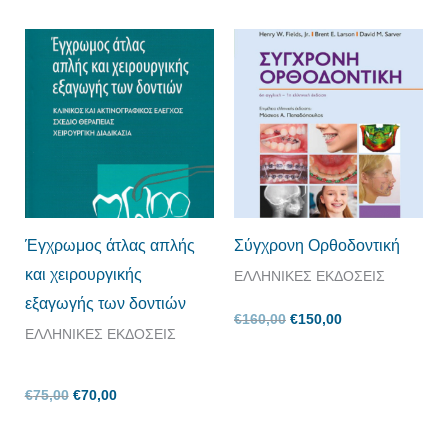
Original
Η
Original
Η
price
τρέχουσα
price
τρέχουσα
was:
τιμή
was:
τιμή
€75,00.
είναι:
€160,00.
είναι:
€70,00.
€150,00.
Έγχρωμος άτλας απλής
Σύγχρονη Ορθοδοντική
και χειρουργικής
ΕΛΛΗΝΙΚΕΣ ΕΚΔΟΣΕΙΣ
εξαγωγής των δοντιών
€
160,00
€
150,00
ΕΛΛΗΝΙΚΕΣ ΕΚΔΟΣΕΙΣ
€
75,00
€
70,00