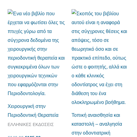
Original
Η
Original
Η
price
τρέχουσα
price
τρέχουσα
was:
τιμή
was:
τιμή
€140,00.
είναι:
€95,00.
είναι:
€125,00.
€85,00.
Χειρουργική στην
Περιοδοντική Θεραπεία
Τοπική αναισθησία και
καταστολή – αναλγησία
ΕΛΛΗΝΙΚΕΣ ΕΚΔΟΣΕΙΣ
στην οδοντιατρική