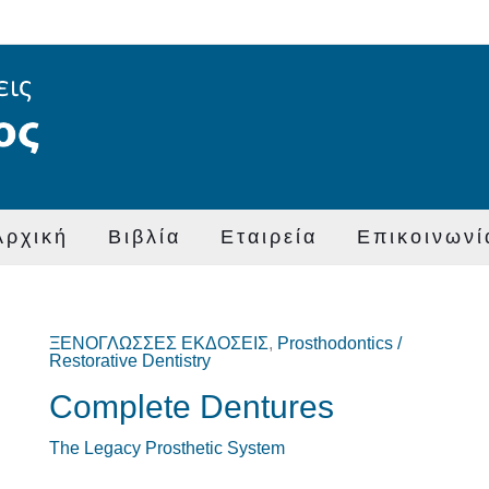
Αρχική
Βιβλία
Εταιρεία
Επικοινωνί
ΞΕΝΟΓΛΩΣΣΕΣ ΕΚΔΟΣΕΙΣ
,
Prosthodontics /
Original
Η
Restorative Dentistry
price
τρέχουσα
Complete Dentures
was:
τιμή
€70,00.
είναι:
The Legacy Prosthetic System
€65,00.