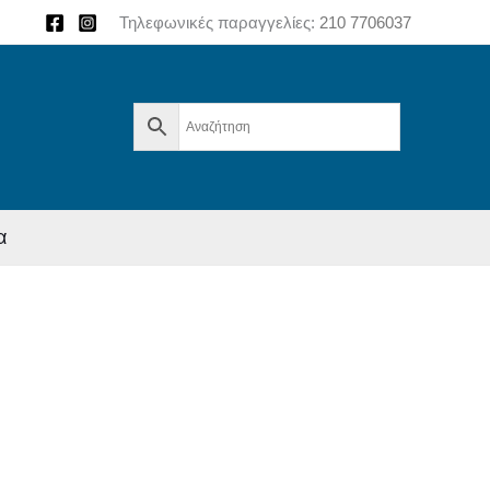
Τηλεφωνικές παραγγελίες:
210 7706037
α