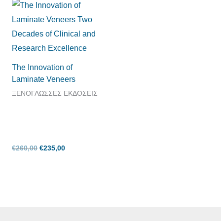
Original
Η
price
τρέχουσα
was:
τιμή
€260,00.
είναι:
€235,00.
The Innovation of
Laminate Veneers
ΞΕΝΟΓΛΩΣΣΕΣ ΕΚΔΟΣΕΙΣ
€
260,00
€
235,00