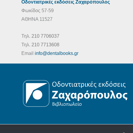
Οδοντιατρικές εκδόσεις Ζαχαρόπουλος
Φωκίδος 57-59
ΑΘΗΝΑ 11527
Τηλ.
210 7706037
Τηλ.
210 7713608
Email
info@dentalbooks.gr