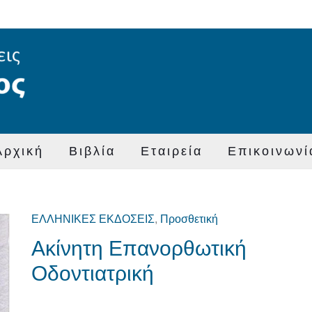
Αρχική
Βιβλία
Εταιρεία
Επικοινωνί
ΕΛΛΗΝΙΚΕΣ ΕΚΔΟΣΕΙΣ
,
Προσθετική
Original
Η
Ακίνητη Επανορθωτική
price
τρέχουσα
was:
τιμή
Οδοντιατρική
€150,00.
είναι:
€120,00.