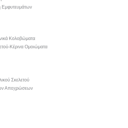
ή Εμφυτευμάτων
χνικά Κολοβώματα
ετού-Κέρινα Ομοιώματα
ικού Σκελετού
των Αποχρώσεων