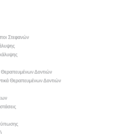
ποι Στεφανών
κάλυψης
ικάλυψης
ά Θεραπευμένων Δοντιών
τικά Θεραπευμένων Δοντιών
εων
στάσεις
οτύπωσης
ή