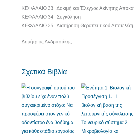
ΚΕΦΑΛΑΙΟ 33 : Δοκιμή και Έλεγχος Ακίνητης Αποκ
ΚΕΦΑΛΑΙΟ 34 : Συγκόληση
ΚΕΦΑΛΑΙΟ 35 : Διατήρηση Θεραπευτικού Αποτελέσμα
Δημήτριος Ανδριτσάκης
Σχετικά Βιβλία
Original
Η
Original
Η
price
τρέχουσα
price
τρέχουσα
was:
τιμή
was:
τιμή
€160,00.
είναι:
€90,00.
είναι:
€145,00.
€65,00.