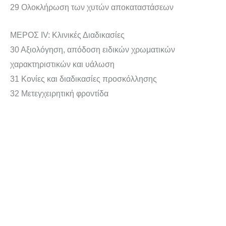
29 Ολοκλήρωση των χυτών αποκαταστάσεων
ΜΕΡΟΣ IV: Κλινικές Διαδικασίες
30 Αξιολόγηση, απόδοση ειδικών χρωματικών
χαρακτηριστικών και υάλωση
31 Κονίες και διαδικασίες προσκόλλησης
32 Μετεγχειρητική φροντίδα
Original
Η
price
τρέχουσα
was:
τιμή
€150,00.
είναι:
€120,00.