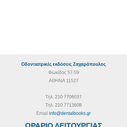
price
τρέχουσα
was:
τιμή
Σύγχρονη Ορθοδοντική
€160,00.
είναι:
€150,00.
ΕΛΛΗΝΙΚΕΣ ΕΚΔΟΣΕΙΣ
€
160,00
€
150,00
Οδοντιατρικές εκδόσεις Ζαχαρόπουλος
Φωκίδος 57-59
ΑΘΗΝΑ 11527
Τηλ.
210 7706037
Τηλ.
210 7713608
Email
info@dentalbooks.gr
ΩΡΑΡΙΟ ΛΕΙΤΟΥΡΓΙΑΣ