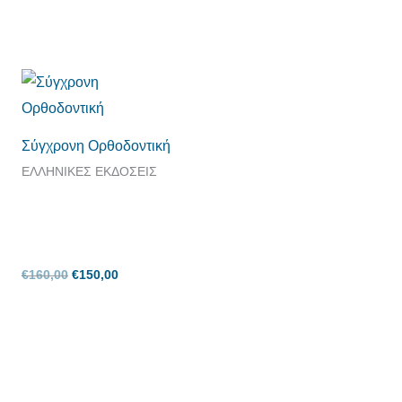
Original
Η
price
τρέχουσα
was:
τιμή
€160,00.
είναι:
€150,00.
Σύγχρονη Ορθοδοντική
ΕΛΛΗΝΙΚΕΣ ΕΚΔΟΣΕΙΣ
€
160,00
€
150,00