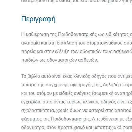
ανατρέξουν στις σελίδες του έτσι ώστε να βρουν γρή
Περιγραφή
Η καθιέρωση της Παιδοδοντιατρικής ως ειδικότητας 
ανατομία και στη διάπλαση του στοματογναθικού συσ
πορεία και στην εξέλιξη των οδοντικών τους ασθενει
παιδιών ως οδοντιατρικών ασθενών.
Το βιβλίο αυτό είναι ένας κλινικός οδηγός που αντιμε
πρίσμα της σύγχρονης εφαρμογής της, δηλαδή αφορά 
και του ατόμου με ειδικές ανάγκες (σωματική αναπηρί
εγχειρίδιο αυτό όντας κυρίως κλινικός οδηγός είναι ε
σχολαστικότητα, χωρίς όμως να υστερεί στις απαιτού
φάσματος της Παιδοδοντιατρικής. Απευθύνεται με εξα
οδοντίατρο, στον προπτυχιακό και μεταπτυχιακό φοιτ