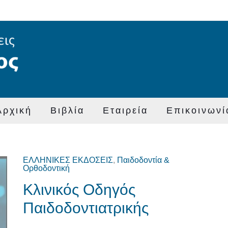
Αρχική
Βιβλία
Εταιρεία
Επικοινωνί
ΕΛΛΗΝΙΚΕΣ ΕΚΔΟΣΕΙΣ
,
Παιδοδοντία &
Original
Η
Ορθοδοντική
price
τρέχουσα
Κλινικός Οδηγός
was:
τιμή
Παιδοδοντιατρικής
€85,00.
είναι:
€75,00.