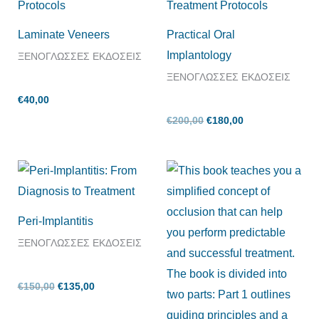
€180,00.
Laminate Veneers
Practical Oral
Implantology
ΞΕΝΟΓΛΩΣΣΕΣ ΕΚΔΟΣΕΙΣ
ΞΕΝΟΓΛΩΣΣΕΣ ΕΚΔΟΣΕΙΣ
€
40,00
€
200,00
€
180,00
Original
Η
Original
Η
price
τρέχουσα
price
τρέχουσα
was:
τιμή
was:
τιμή
€150,00.
είναι:
€90,00.
είναι:
€135,00.
€80,00.
Peri-Implantitis
ΞΕΝΟΓΛΩΣΣΕΣ ΕΚΔΟΣΕΙΣ
€
150,00
€
135,00