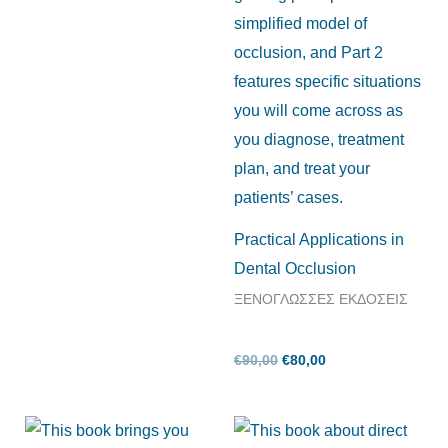
Practical Applications in
Dental Occlusion
ΞΕΝΟΓΛΩΣΣΕΣ ΕΚΔΟΣΕΙΣ
€
90,00
€
80,00
Original
Η
Original
Η
price
τρέχουσα
price
τρέχουσα