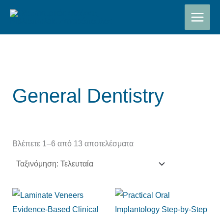
Sorted
Μετάβαση
by
latest
στο
περιεχόμενο
General Dentistry
Βλέπετε 1–6 από 13 αποτελέσματα
Original
Η
price
τρέχουσα
was:
τιμή
€200,00.
είναι: