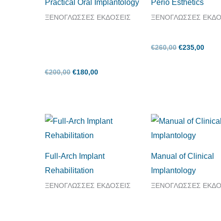
Practical Oral Implantology
Perio Esthetics
ΞΕΝΟΓΛΩΣΣΕΣ ΕΚΔΟΣΕΙΣ
ΞΕΝΟΓΛΩΣΣΕΣ ΕΚΔΟ
€
260,00
€
235,00
€
200,00
€
180,00
Original
Η
Original
Η
price
τρέχουσα
price
τρέχ
was:
τιμή
was:
τιμή
€120,00.
είναι:
€225,00.
είναι
€110,00.
€200
Full-Arch Implant
Manual of Clinical
Rehabilitation
Implantology
ΞΕΝΟΓΛΩΣΣΕΣ ΕΚΔΟΣΕΙΣ
ΞΕΝΟΓΛΩΣΣΕΣ ΕΚΔΟ