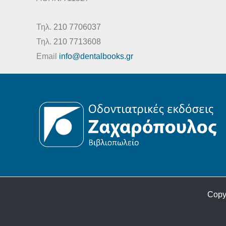
Τηλ.
210 7706037
Τηλ.
210 7713608
Email
info@dentalbooks.gr
Copy