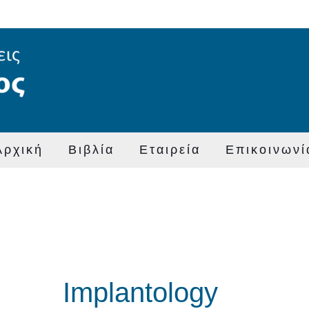
Sorted
by
latest
Αρχική
Βιβλία
Εταιρεία
Επικοινωνί
Implantology