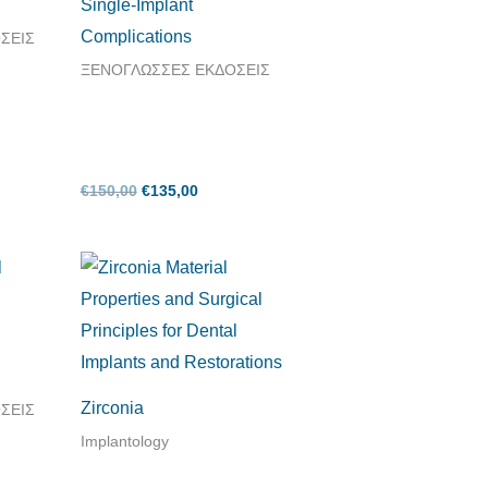
Single-Implant
Complications
ΣΕΙΣ
ΞΕΝΟΓΛΩΣΣΕΣ ΕΚΔΟΣΕΙΣ
€
150,00
€
135,00
Original
Η
ουσα
price
τρέχουσα
was:
τιμή
:
€100,00.
είναι:
,00.
€90,00.
Zirconia
ΣΕΙΣ
Implantology